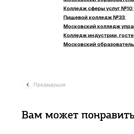
Колледж сферы услуг №10
;
Пищевой колледж №33
;
Московский колледж упра
Колледж индустрии, гост
Московский образователь
Предыдущая
Вам может понравит