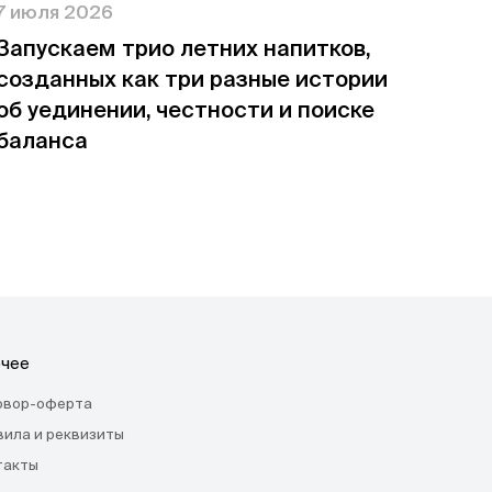
7 июля 2026
Запускаем трио летних напитков,
созданных как три разные истории
об уединении, честности и поиске
баланса
чее
овор-оферта
вила и реквизиты
такты