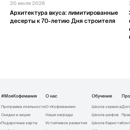
20 июля 2026
Архитектура вкуса: лимитированные
десерты к 70-летию Дня строителя
#МояКофемания
О нас
Обучение
Про
Программа лояльности
О «Кофемании»
Школа сервиса
Дог
Скидки и акции
Наши награды
Школа шефов
Пра
o
Подарочные карты
Устойчивое развитие
Школа бариста
Кон