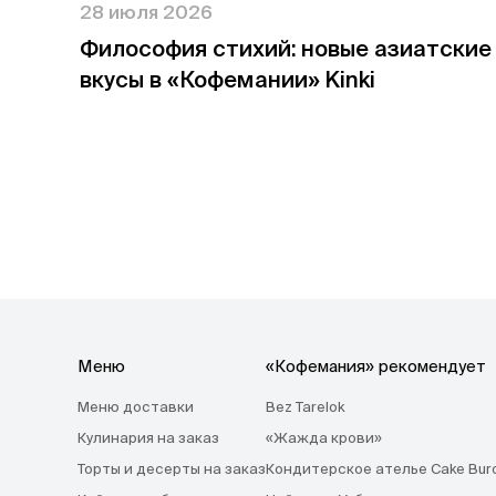
28 июля 2026
Философия стихий: новые азиатские
вкусы в «Кофемании» Kinki
Меню
«Кофемания» рекомендует
Меню доставки
Bez Tarelok
Кулинария на заказ
«Жажда крови»
Торты и десерты на заказ
Кондитерское ателье Cake Bur