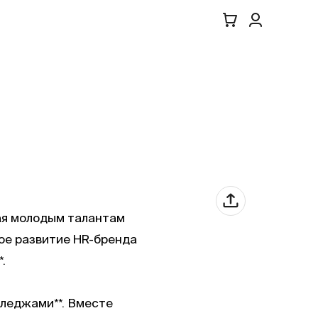
ая молодым талантам
кое развитие HR-бренда
.
леджами**. Вместе