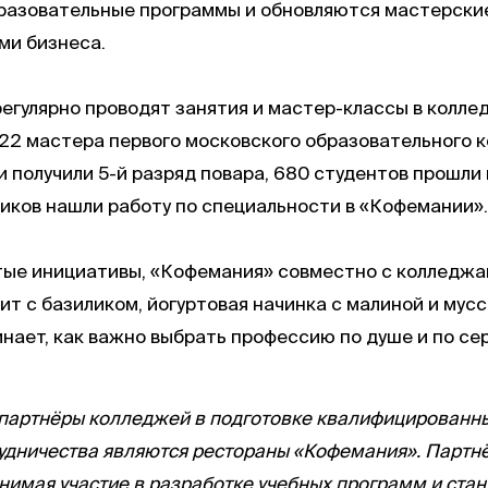
разовательные программы и обновляются мастерски
ми бизнеса.
гулярно проводят занятия и мастер-классы в колле
 22 мастера первого московского образовательного 
 получили 5-й разряд повара, 680 студентов прошли
ников нашли работу по специальности в «Кофемании».
тые инициативы, «Кофемания» совместно с колледж
т с базиликом, йогуртовая начинка с малиной и мус
нает, как важно выбрать профессию по душе и по сер
партнёры колледжей в подготовке квалифицированны
рудничества являются рестораны «Кофемания». Партн
нимая участие в разработке учебных программ и ста