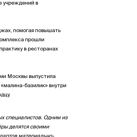
е учреждений в
джах, помогая повышать
комплекса прошли
 практику в ресторанах
ами Москвы выпустила
с «малина-базилик» внутри
дцу.
х специалистов. Одним из
ёры делятся своими
ндартов материально-