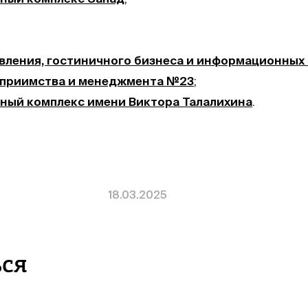
вления, гостиничного бизнеса и информационных
еприимства и менеджмента №23
;
ный комплекс имени Виктора Талалихина
.
18.03.2025
ься