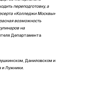
дить переподготовку, а
 десерта «Колледжи Москвы»
красная возможность
кулинаров на
ителя Департамента
ёмушкинском, Даниловском и
 и Лужники.