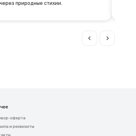
 через природные стихии.
С 20 ию
чее
овор-оферта
вила и реквизиты
такты