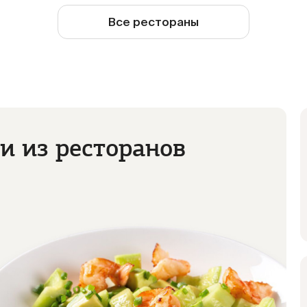
Все рестораны
О ресторане
и из ресторанов
Открыть в Яндекс.Картах
Заказать из ресторана