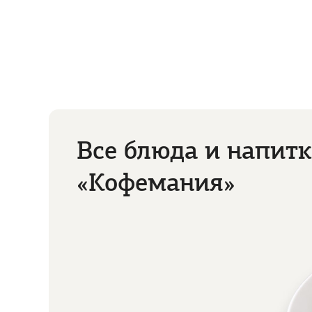
Белая площадь
ул. Лесная, д. 5 (БЦ «Белая площадь»)
+7 (499) 495 15 27
пн - вс: круглосуточно
м. Белорусская
Все блюда и напитк
«Кофемания»