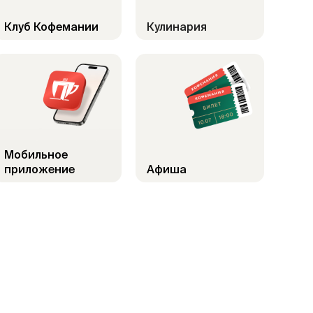
Клуб Кофемании
Кулинария
Мобильное
приложение
Афиша
Больш
ул. Б. По