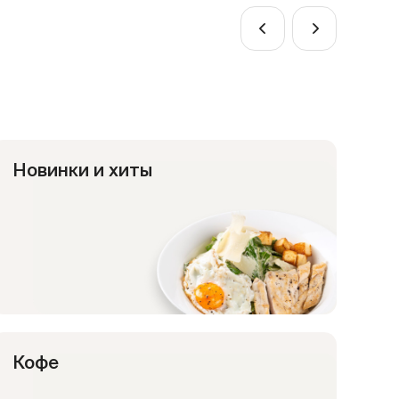
Больш
ул. Б. По
+7 (4
пн - 
м. П
Новинки и хиты
Кофе