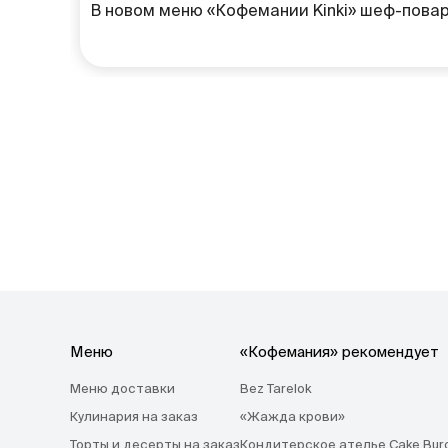
В новом меню «Кофемании Kinki» шеф-повар
Меню
«Кофемания» рекомендует
Меню доставки
Bez Tarelok
Кулинария на заказ
«Жажда крови»
Торты и десерты на заказ
Кондитерское ателье Cake Bur