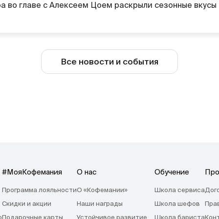
а во главе с Алексеем Цоем раскрыли сезонные вкусы
Все новости и события
#МояКофемания
О нас
Обучение
Про
Программа лояльности
О «Кофемании»
Школа сервиса
Дог
Скидки и акции
Наши награды
Школа шефов
Пра
o
Подарочные карты
Устойчивое развитие
Школа бариста
Кон