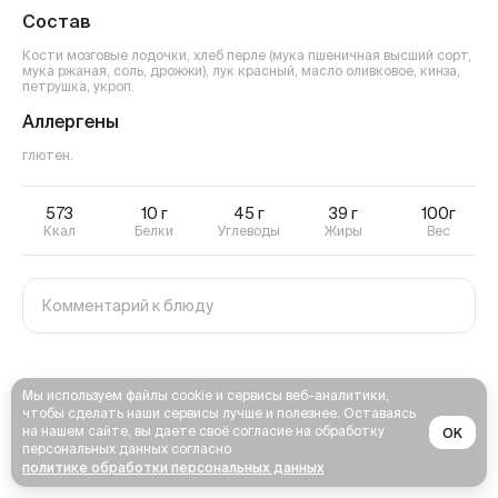
Состав
Кости мозговые лодочки, хлеб перле (мука пшеничная высший сорт,
мука ржаная, соль, дрожжи), лук красный, масло оливковое, кинза,
петрушка, укроп.
Аллергены
глютен
.
573
10
г
45
г
39
г
100г
Ккал
Белки
Углеводы
Жиры
Вес
Мы используем файлы cookie и сервисы веб-аналитики,
чтобы сделать наши сервисы лучше и полезнее. Оставаясь
на нашем сайте, вы даете своё согласие на обработку
OK
персональных данных согласно
политике обработки персональных данных