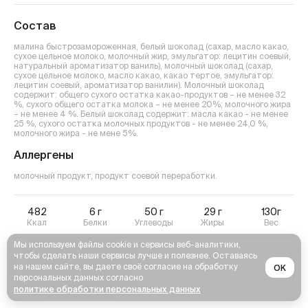
Состав
малина быстрозамороженная, белый шоколад (сахар, масло какао,
сухое цельное молоко, молочный жир, эмульгатор: лецитин соевый,
натуральный ароматизатор ваниль), молочный шоколад (сахар,
сухое цельное молоко, масло какао, какао тертое, эмульгатор:
лецитин соевый, ароматизатор ванилин). Молочный шоколад
содержит: общего сухого остатка какао-продуктов – не менее 32
%, сухого общего остатка молока – не менее 20%; молочного жира
– не менее 4 %. Белый шоколад содержит: масла какао - не менее
25 %, сухого остатка молочных продуктов - не менее 24,0 %,
молочного жира - не мене 5%.
Аллергены
молочный продукт, продукт соевой переработки
.
482
6
г
50
г
29
г
130г
Ккал
Белки
Углеводы
Жиры
Вес
Мы используем файлы cookie и сервисы веб-аналитики,
чтобы сделать наши сервисы лучше и полезнее. Оставаясь
на нашем сайте, вы даете своё согласие на обработку
OK
персональных данных согласно
политике обработки персональных данных