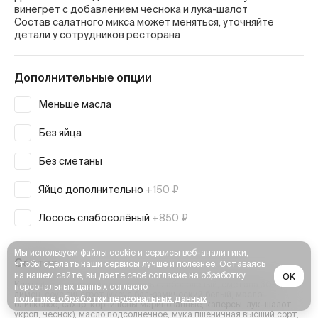
винегрет с добавлением чеснока и лука-шалот
Состав салатного микса может меняться, уточняйте
детали у сотрудников ресторана
Дополнительные опции
Меньше масла
Без яйца
Без сметаны
Яйцо дополнительно
+150 ₽
Лосось слабосолёный
+850 ₽
Мы используем файлы cookie и сервисы веб-аналитики,
Состав
чтобы сделать наши сервисы лучше и полезнее. Оставаясь
на нашем сайте, вы даете своё согласие на обработку
OK
Картофель, яйцо куриное, лосось слабосоленый, сметана 30%,
персональных данных согласно
лимон, соус винегрет (уксус бальзамический белый, масло
политике обработки персональных данных
оливковое, сахар, корнишоны маринованные, каперсы, лук-шалот,
укроп, чеснок), масло подсолнечное, мука пшеничная высший сорт,