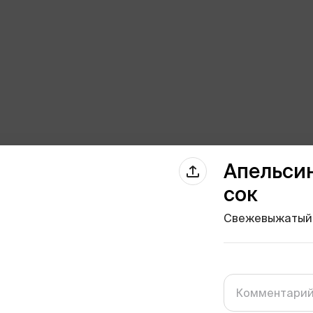
Апельси
сок
Свежевыжатый