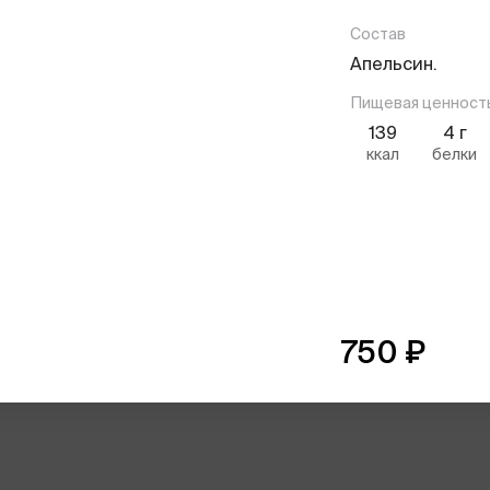
Состав
Апельсин.
Пищевая ценност
139
4
г
ккал
белки
750
₽