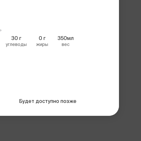
ь
30
г
0
г
350мл
углеводы
жиры
вес
Будет доступно позже