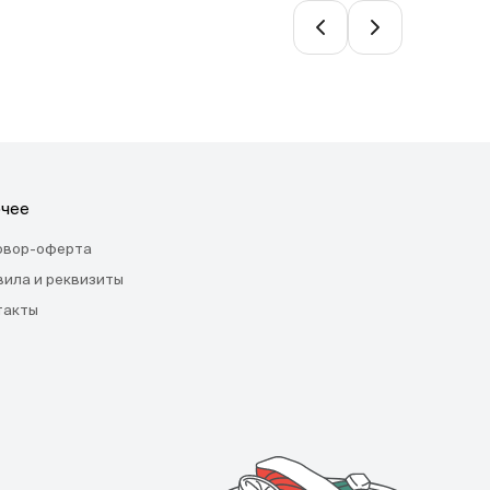
чее
овор-оферта
вила и реквизиты
такты