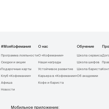
#МояКофемания
О нас
Обучение
Про
Программа лояльности
О «Кофемании»
Школа сервиса
Дог
Скидки и акции
Наши награды
Школа шефов
Пра
o
Подарочные карты
Устойчивое развитие
Школа бариста
Кон
Клуб «Кофемании»
Карьера в «Кофемании»
Об академии
Афиша
Кофе и бариста
Новости
Мобильное приложение: