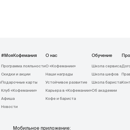
#МояКофемания
О нас
Обучение
Про
Программа лояльности
О «Кофемании»
Школа сервиса
Дог
Скидки и акции
Наши награды
Школа шефов
Пра
o
Подарочные карты
Устойчивое развитие
Школа бариста
Кон
Клуб «Кофемании»
Карьера в «Кофемании»
Об академии
Афиша
Кофе и бариста
Новости
Мобильное приложение: