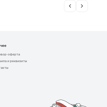
чее
овор-оферта
вила и реквизиты
такты