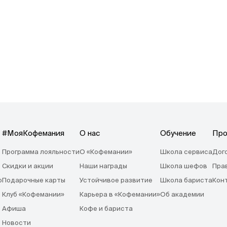
#МояКофемания
О нас
Обучение
Про
Программа лояльности
О «Кофемании»
Школа сервиса
Дог
Скидки и акции
Наши награды
Школа шефов
Пра
o
Подарочные карты
Устойчивое развитие
Школа бариста
Кон
Клуб «Кофемании»
Карьера в «Кофемании»
Об академии
Афиша
Кофе и бариста
Новости