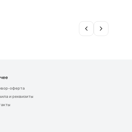
чее
овор-оферта
вила и реквизиты
такты