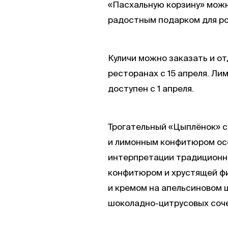
«Пасхальную корзину» можно
радостным подарком для ро
Куличи можно заказать и от
ресторанах с 15 апреля. Ли
доступен с 1 апреля.
Трогательный «Цыплёнок» с
и лимонным конфитюром осо
интерпретации традиционны
конфитюром и хрустящей фи
и кремом на апельсиновом 
шоколадно-цитрусовых соч