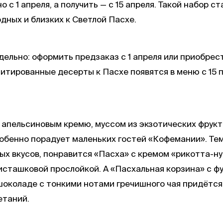
 с 1 апреля, а получить — с 15 апреля. Такой набор 
дных и близких к Светлой Пасхе.
дельно: оформить предзаказ с 1 апреля или приобре
митированные десерты к Пасхе появятся в меню с 15 п
 апельсиновым кремю, муссом из экзотических фрук
бенно порадует маленьких гостей «Кофемании». Тем
х вкусов, понравится «Пасха» с кремом «рикотта-ну
сташковой прослойкой. А «Пасхальная корзина» с ф
шоколаде с тонкими нотами гречишного чая придётся
етаний.