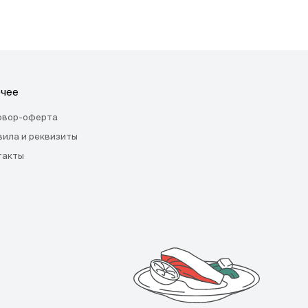
чее
овор-оферта
вила и реквизиты
такты