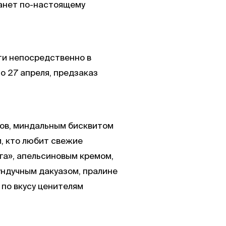
станет по-настоящему
сти непосредственно в
о 27 апреля, предзаказ
тов, миндальным бисквитом
, кто любит свежие
га», апельсиновым кремом,
ундучным дакуазом, пралине
 по вкусу ценителям