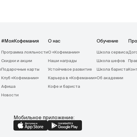
#МояКофемания
О нас
Обучение
Про
Программа лояльности
О «Кофемании»
Школа сервиса
Дог
Скидки и акции
Наши награды
Школа шефов
Пра
o
Подарочные карты
Устойчивое развитие
Школа бариста
Кон
Клуб «Кофемании»
Карьера в «Кофемании»
Об академии
Афиша
Кофе и бариста
Новости
Мобильное приложение: