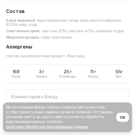
Состав
Корж медовый
: мука пшеничная, сахар, яйца, масло сливочное
82,5%, мёд, сода.
Сметанный крем
: сметана 20%, сметана 40%, сахарная пудра.
Медовая крошка
: корж сметанный.
Аллергены
глютен, кисломолочный продукт, Яйца, мёд
.
169
3
г
25
г
11
г
55г
Ккал
Белки
Углеводы
Жиры
Вес
Мы используем файлы cookie и сервисы веб-аналитики,
чтобы сделать наши сервисы лучше и полезнее. Оставаясь
на нашем сайте, вы даете своё согласие на обработку
OK
персональных данных согласно
политике обработки персональных данных