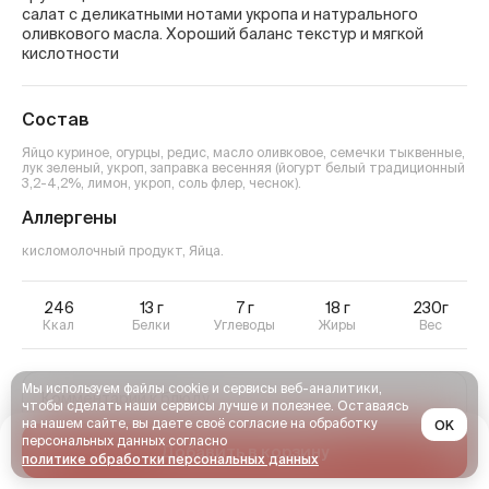
салат с деликатными нотами укропа и натурального
оливкового масла. Хороший баланс текстур и мягкой
кислотности
Состав
Яйцо куриное, огурцы, редис, масло оливковое, семечки тыквенные,
лук зеленый, укроп, заправка весенняя (йогурт белый традиционный
3,2-4,2%, лимон, укроп, соль флер, чеснок).
Аллергены
кисломолочный продукт, Яйца
.
246
13
г
7
г
18
г
230г
Ккал
Белки
Углеводы
Жиры
Вес
Мы используем файлы cookie и сервисы веб-аналитики,
чтобы сделать наши сервисы лучше и полезнее. Оставаясь
на нашем сайте, вы даете своё согласие на обработку
OK
персональных данных согласно
Добавить в корзину
политике обработки персональных данных