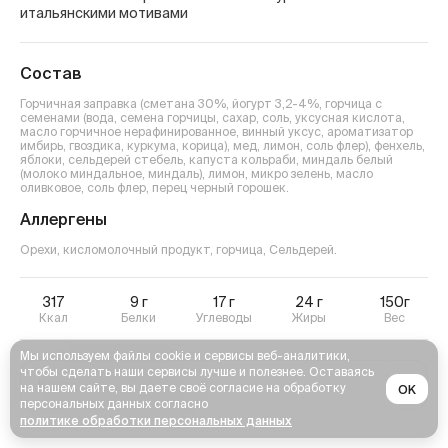
итальянскими мотивами
Состав
Горчичная заправка (сметана 30%, йогурт 3,2-4%, горчица с
семенами (вода, семена горчицы, сахар, соль, уксусная кислота,
масло горчичное нерафинированное, винный уксус, ароматизатор
имбирь, гвоздика, куркума, корица), мед, лимон, соль флер), фенхель,
яблоки, сельдерей стебель, капуста кольраби, миндаль белый
(молоко миндальное, миндаль), лимон, микро зелень, масло
оливковое, соль флер, перец черный горошек.
Аллергены
Орехи, кисломолочный продукт, горчица, Сельдерей
.
317
9
г
17
г
24
г
150г
Ккал
Белки
Углеводы
Жиры
Вес
Мы используем файлы cookie и сервисы веб-аналитики,
чтобы сделать наши сервисы лучше и полезнее. Оставаясь
на нашем сайте, вы даете своё согласие на обработку
OK
персональных данных согласно
политике обработки персональных данных