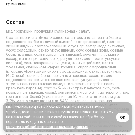
гренками
Состав
Вид продукции: продукция кулинарная - салат.
Состав продукта: филе куриное, салат романо, заправка (масло
подсолнечное, белок яичный жидкий пастеризованный, желток
яичный жидкий пастеризованный, соус Ворчестер (вода питьевая,
уксус солодовый, сахар, уксус винный, соус соевый (вода, соевые
бобы, пшеница, соль поваренная пищевая), соус чатни из манго
(сахар, манго, приправы, соль, регулятор кислотности: уксусная
кислота), соль поваренная пищевая, винные добавки, паста
томатная, специи (сельдерей, горчица), сироп смородиновый
(глюкозно-фруктозный сироп, сок смородины, сахар), краситель
Е150, ром), горчица (вода, горчичный порошок, сахар, масло
подсолнечное, соль поваренная пищевая, уксусная кислота,
загуститель ксантановая камедь, консервант сорбат калия,
краситель каротин), соус рыбный (экстракт анчоуса 72%, соль
поваренная пищевая, сахар), сок лимона, чеснок), яйцо перепелиное,
гренки (тост белый (мука пшеничная 1С, молоко питьевое м.д.ж.
3,2%, масло сливочное м.д.ж. 84%, сахар, соль поваренная
пищевая, дрожжи), спред растительно-сливочный (заменитель
Мы используем файлы cookie и сервисы веб-аналитики,
молочного жира (рафинированные дезодорированные растительные
чтобы сделать наши сервисы лучше и полезнее. Оставаясь
масла в натуральном и модифицированной виде, в том числе
на нашем сайте, вы даете своё согласие на обработку
OK
соевое), эмульгатор моно- и диглицериды жирных кислот,
персональных данных согласно
антиокислители: аскорбил пальмитат, альфа-токоферол, соевый
лецитин, краситель бета-каротин), масло сливочное несоленое
политике обработки персональных данных
м.д.ж. 72,5% (пастеризованные сливки), восстановленное молоко из
сухого молока, ароматизатор пищевой натуральный «Вкус сливки»,