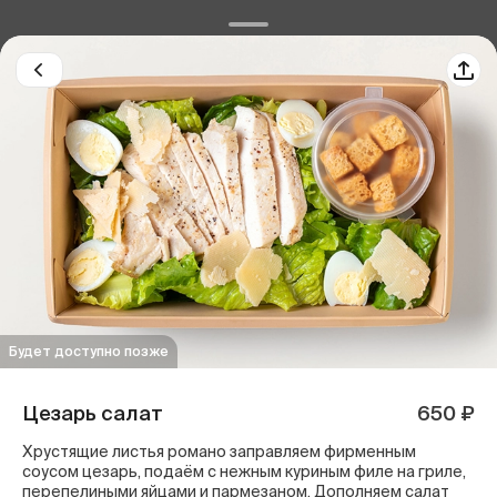
Будет доступно позже
Цезарь салат
650 ₽
Хрустящие листья романо заправляем фирменным
соусом цезарь, подаём с нежным куриным филе на гриле,
перепелиными яйцами и пармезаном. Дополняем салат