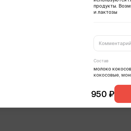
продукты. Воз
и лактозы
Состав
молоко кокосов
кокосовые, монк
замороженная, 
аллюлоза, инули
950
₽
голубика свежа
Пищевая ценност
209
3
г
ккал
белки