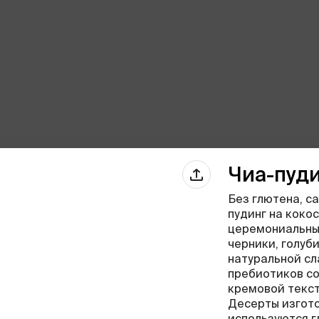
Чиа-пуди
Без глютена, с
пудинг на коко
церемониальны
черники, голуб
натуральной с
пребиотиков со
кремовой текст
Десерты изгото
используются 