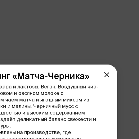
нг «Матча-Черника»
ахара и лактозы. Веган. Воздушный чиа-
совом и овсяном молоке с
м чаем матча и ягодным миксом из
ики и малины. Черничный мусс с
ладостью и высоким содержанием
здаёт деликатный баланс свежести и
уры.
влены на производстве, где
глютеносодержащие и молочные