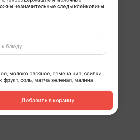
можны незначительные следы клейковины
ое, молоко овсяное, семена чиа, сливки
 фрукт, соль, матча зеленая, малина
черника замороженная, трегалоза,
н, эмульгатор, пектин, псиллиум,
я, ростки подсолнуха, аквафаба.
Добавить в корзину
ь
24
г
11
г
140 г
углеводы
жиры
вес