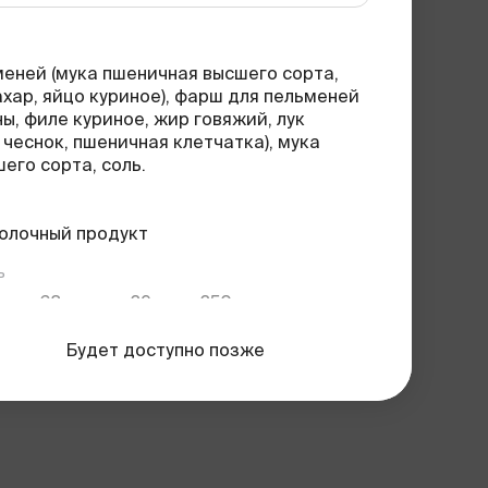
меней (мука пшеничная высшего сорта,
ахар, яйцо куриное), фарш для пельменей
ы, филе куриное, жир говяжий, лук
 чеснок, пшеничная клетчатка), мука
его сорта, соль.
молочный продукт
ь
68
г
29
г
250 г
углеводы
жиры
вес
Будет доступно позже