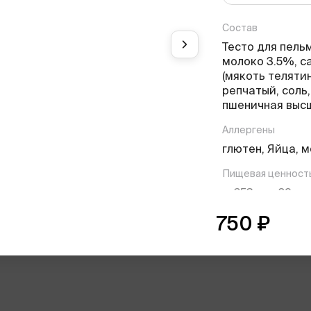
Состав
Тесто для пель
молоко 3.5%, с
(мякоть телятин
репчатый, соль,
пшеничная высш
Аллергены
глютен, Яйца, 
Пищевая ценност
653
29
г
ккал
белки
750
₽