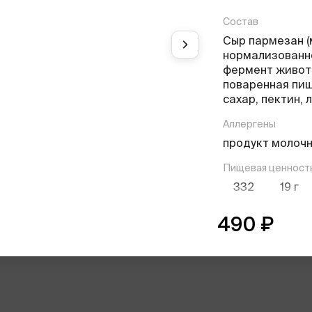
Состав
Сыр пармезан 
нормализованн
фермент животн
поваренная пищ
сахар, пектин, 
Аллергены
продукт молоч
Пищевая ценност
332
19
г
ккал
белки
490
₽