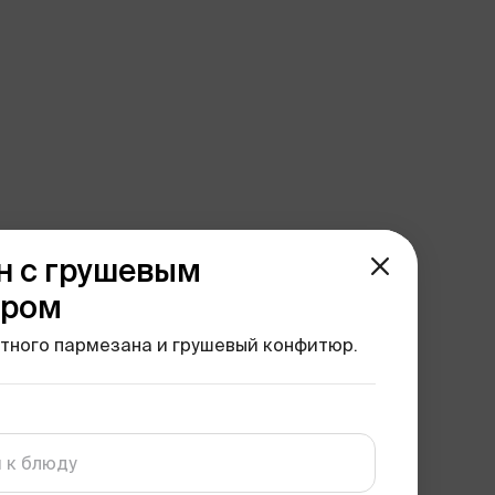
н с грушевым
юром
тного пармезана и грушевый конфитюр.