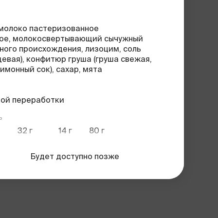
(молоко пастеризованное
ое, молокосвертывающий сычужный
ого происхождения, лизоцим, соль
евая), конфитюр груша (груша свежая,
лимонный сок), сахар, мята
ной переработки
ь
32
г
14
г
80 г
углеводы
жиры
вес
Будет доступно позже