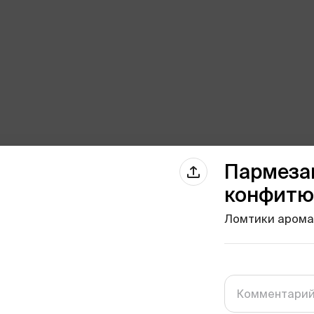
Пармеза
конфит
Ломтики арома