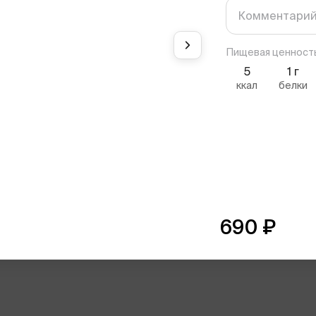
Пищевая ценност
5
1
г
ккал
белки
690
₽