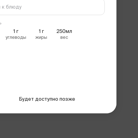
ь
1
г
1
г
250мл
углеводы
жиры
вес
Будет доступно позже