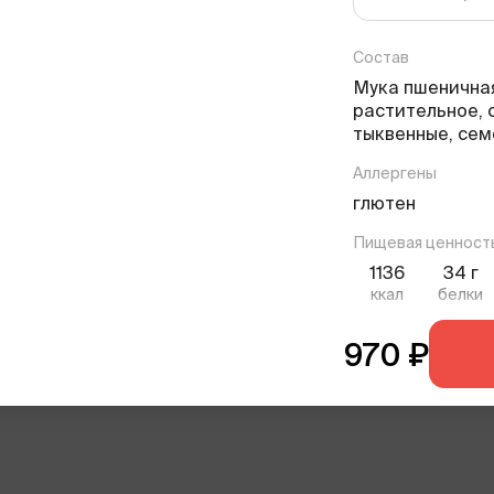
Состав
Мука пшеничная
растительное, 
тыквенные, сем
Аллергены
глютен
Пищевая ценност
1136
34
г
ккал
белки
970
₽