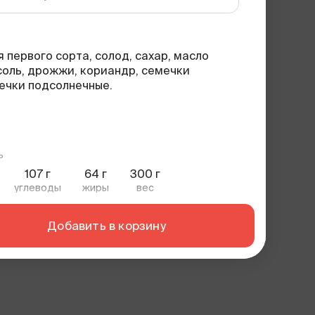
 первого сорта, солод, сахар, масло
соль, дрожжи, кориандр, семечки
ечки подсолнечные.
ь
107
г
64
г
300 г
углеводы
жиры
вес
Добавить в корзину