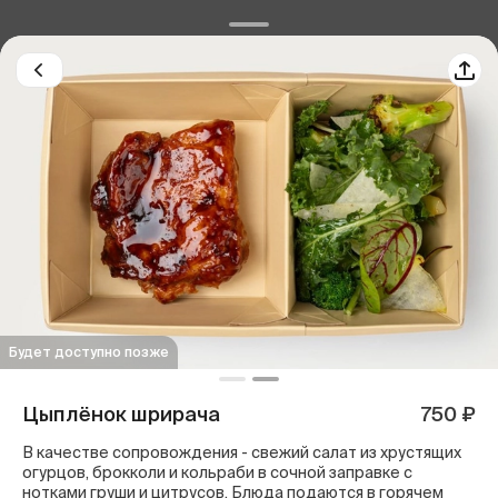
Будет доступно позже
Цыплёнок шрирача
750 ₽
В качестве сопровождения - свежий салат из хрустящих
огурцов, брокколи и кольраби в сочной заправке с
нотками груши и цитрусов. Блюда подаются в горячем