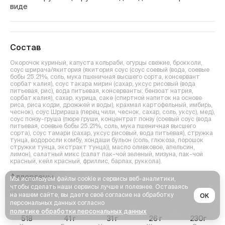
виде
Состав
Окорочок куриный, капуста кольраби, огурцы свежие, брокколи,
соус шрирача/якитория (якитория соус (соус соевый (вода, соевые
бобы 25.21%, соль, мука пшеничная высшего сорта, консервант
сорбат калия), соус такара мирин (сахар, уксус рисовый (вода
питьевая, рис), вода питьевая, консерванты: бензоат натрия,
сорбат калия), сахар, курица, саке (спиртной напиток на основе
риса, риса кодзи, дрожжей и воды), крахмал картофельный, имбирь,
чеснок), соус Шрираша (перец чили, чеснок, сахар, соль, уксус), мед),
соус понзу-груша (пюре груши, концентрат понзу (соевый соус (вода
питьевая, соевые бобы 25.21%, соль, мука пшеничная высшего
сорта), соус тамари (сахар, уксус рисовый, вода питьевая), стружка
тунца, водоросли комбу, хондаши бульон (соль, глюкоза, порошок
стружки тунца, экстракт тунца)), масло оливковое, апельсин,
лимон), салатный микс (салат пак-чой зеленый, мизуна, пак-чой
красный, кейл красный, фриллис, барлах, руккола).
Аллергены
Мы используем файлы cookie и сервисы веб-аналитики,
чтобы сделать наши сервисы лучше и полезнее. Оставаясь
глютен, Рыба, Соя, продукт переработки рыбы, следы горчицы
.
на нашем сайте, вы даете своё согласие на обработку
OK
персональных данных согласно
политике обработки персональных данных
518
41
г
31
г
26
г
230г