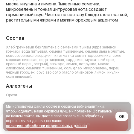
масла, инулина и лимона. Тыквенные семечки,
микрозелень и тонкая цитрусовая нота создают
гармоничный вкус. Чистое по составу блюдо с клетчаткой,
растительными жирами и мягким ореховым акцентом
Состав
Хлеб гречневый без глютена с семенами тыквы (ядра зеленой
гречихи, вода питьевая, семена тыквенные, семена льна молотые,
кокосовое масло верджин, клетчатка семян подорожника, соль
морская пищевая, сода пищевая, кардамон, мускатный орех,
красный перец острый), авокадо, лимон, петрушка, масло
оливковое, семечки тыквенные, соль флер, микро зелень, перец
черный горошек, соус аво соло (масло оливковое, лимон, инулин,
соль пищевая).
Аллергены
Орехи
.
Мы используем файлы cookie и сервисы веб-аналитики,
437
9
г
31
г
31
г
200г
чтобы сделать наши сервисы лучше и полезнее. Оставаясь
Ккал
Белки
Углеводы
Жиры
Вес
на нашем сайте, вы даете своё согласие на обработку
OK
персональных данных согласно
Добавить в корзину
политике обработки персональных данных