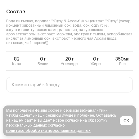
Состав
Вода питьевая, кордиал "Юдзу & Ассам" (концентрат "Юдзу" (сахар,
концентрированный лимонный сок, вода, сок юдзу (5%),
загустители: гуаровая камедь, пектин; натуральные
ароматизаторы, экстракт моркови, экстракт тыквы, аскорбиновая
кислота), лимонный сок, экстракт черного чая Ассам (вода
питьевая, чай черный)).
82
0
г
20
г
0
г
350мл
Ккал
Белки
Углеводы
Жиры
Вес
Мы используем файлы cookie и сервисы веб-аналитики,
чтобы сделать наши сервисы лучше и полезнее. Оставаясь
на нашем сайте, вы даете своё согласие на обработку
OK
персональных данных согласно
политике обработки персональных данных