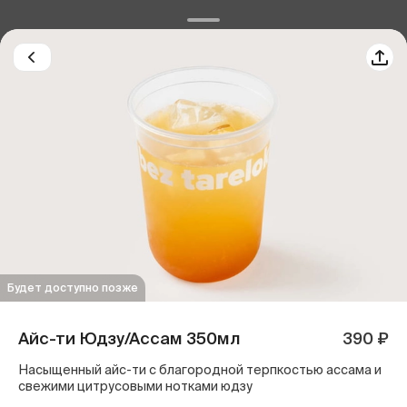
Будет доступно позже
Айс-ти Юдзу/Ассам 350мл
390 ₽
Насыщенный айс-ти с благородной терпкостью ассама и
свежими цитрусовыми нотками юдзу