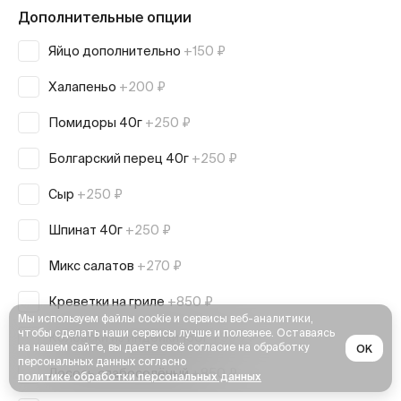
Дополнительные опции
Яйцо дополнительно
+150 ₽
Халапеньо
+200 ₽
Помидоры 40г
+250 ₽
Болгарский перец 40г
+250 ₽
Сыр
+250 ₽
Шпинат 40г
+250 ₽
Микс салатов
+270 ₽
Креветки на гриле
+850 ₽
Мы используем файлы cookie и сервисы веб-аналитики,
чтобы сделать наши сервисы лучше и полезнее. Оставаясь
Колбаски из индейки 150г
+990 ₽
на нашем сайте, вы даете своё согласие на обработку
OK
персональных данных согласно
Лосось слабосолёный
+850 ₽
политике обработки персональных данных