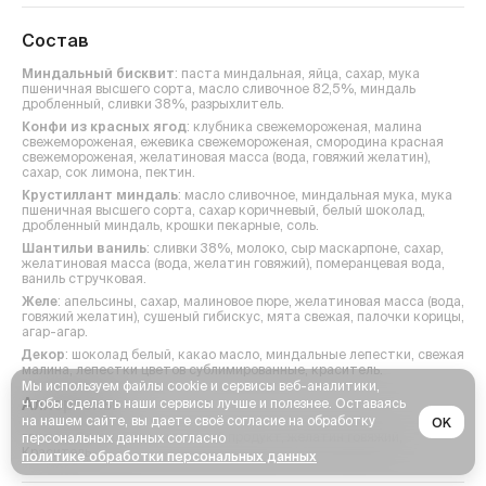
Состав
Миндальный бисквит
: паста миндальная, яйца, сахар, мука
пшеничная высшего сорта, масло сливочное 82,5%, миндаль
дробленный, сливки 38%, разрыхлитель.
Конфи из красных ягод
: клубника свежемороженая, малина
свежемороженая, ежевика свежемороженая, смородина красная
свежемороженая, желатиновая масса (вода, говяжий желатин),
сахар, сок лимона, пектин.
Крустиллант миндаль
: масло сливочное, миндальная мука, мука
пшеничная высшего сорта, сахар коричневый, белый шоколад,
дробленный миндаль, крошки пекарные, соль.
Шантильи ваниль
: сливки 38%, молоко, сыр маскарпоне, сахар,
желатиновая масса (вода, желатин говяжий), померанцевая вода,
ваниль стручковая.
Желе
: апельсины, сахар, малиновое пюре, желатиновая масса (вода,
говяжий желатин), сушеный гибискус, мята свежая, палочки корицы,
агар-агар.
Декор
: шоколад белый, какао масло, миндальные лепестки, свежая
малина, лепестки цветов сублимированные, краситель.
Мы используем файлы cookie и сервисы веб-аналитики,
Аллергены
чтобы сделать наши сервисы лучше и полезнее. Оставаясь
на нашем сайте, вы даете своё согласие на обработку
OK
глютен, Орехи, Яйца, молочный продукт, желатин говяжий,
персональных данных согласно
Краситель
.
политике обработки персональных данных